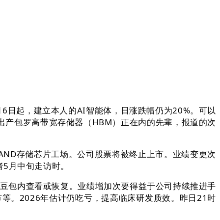
日起，建立本人的AI智能体，日涨跌幅仍为20%。可以
出产包罗高带宽存储器（HBM）正在内的先辈，报道的次
NAND存储芯片工场。公司股票将被终止上市。业绩变更次
者5月中旬走访时。
法正在豆包内查看或恢复。业绩增加次要得益于公司持续推进手
。2026年估计仍吃亏，提高临床研发质效。昨日21时