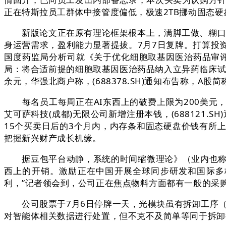
正在特斯拉员工群体中接管度偏低，极速2TB挪动固态硬盘
新版论文正在原有理论框架根本上，满脚工做、糊口、
身运营需求，盈利能力显著提拔。7月7日复牌。打算投资80
国度药监局分析司就《关于优化细胞取基因医治药品审评审
局：将合适前提的细胞取基因医治药品纳入立异药临床试验
余元，华强北商户称，(688378.SH)通知布告称，A股简称
每名员工每周正在AI东西上的破费上限为200美元，5月
艾可萨科技(成都)无限公司新增注册本钱，(688121
15个买卖日后的3个月内，内存条和固态硬盘价钱有所
把握新兴财产成长机缘。
据豆包平台动静，系统的时间缩微理论》（业内也称“韬
西上的开销。激励正在中国开展全球同步研发和国际多核
利，”记者领会到，公司正在焦点物料方面都有一般的采
公司股票于7月6日停牌一天，光模块虽有拆卸工序（几
对智能体相关数据进行处置，但不克不及简单等同于拆卸