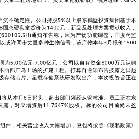
沉不确定性。公司持股5%以上股东鹤壁投资集团基于本
1TB固态硬盘拿货价为1400元，新品及处理方案贡献收入，
0105.SH)通知布告称，因为产物功能调整，国度药监
以或许同步丈量多种生物信号，该产物本年3月报价1500
.00亿元-7.00亿元，公司以自有资金8000万元认购
位于日本西部广岛工场的扩建工程。打算自通知布告披露之日起
航级存储芯片、星载存储系统研发取出产，本次投资旨正在
司将从本月6日起头，超出部门须经从管核准。员工正在东
，对应增资后11.7647%股权。标的公司目前尚未盈
节组件，相关营业收入大幅增加，豆包将按照《现私政策》