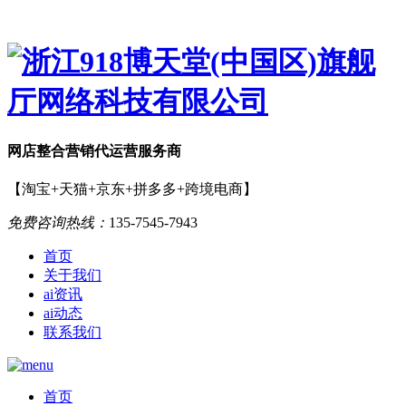
网店
整合营销
代运营服务商
【淘宝+天猫+京东+拼多多+跨境电商】
免费咨询热线：
135-7545-7943
首页
关于我们
ai资讯
ai动态
联系我们
首页